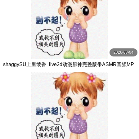
2026-08-04
shaggySU上里绫香_live2d动漫原神完整版带ASMR音频MP
42k高品质中出60fps